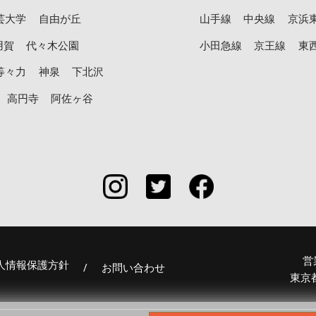
芸大学
自由が丘
山手線
中央線
京浜
用賀
代々木公園
小田急線
京王線
東
等々力
神泉
下北沢
高円寺
阿佐ヶ谷
営
人情報保護方針
/
お問い合わせ
東京