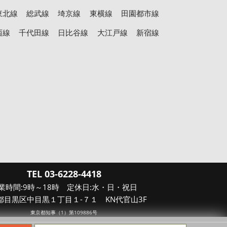
東北線
総武線
埼京線
東横線
田園都市線
西線
千代田線
日比谷線
大江戸線
新宿線
TEL 03-6228-4418
業時間:9時～18時 定休日:水・日・祝日
都目黒区中目黒１丁目１-７１ KN代官山3F
東京都知事（1）第109886号