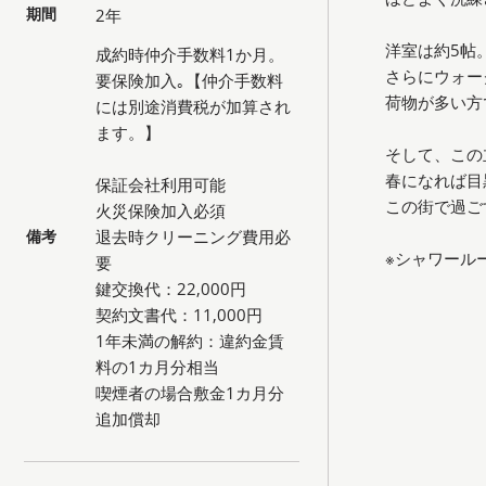
期間
2年
洋室は約5帖
成約時仲介手数料1か月。
さらにウォー
要保険加入｡【仲介手数料
荷物が多い方
には別途消費税が加算され
ます。】
そして、この
春になれば目
保証会社利用可能
この街で過ご
火災保険加入必須
備考
退去時クリーニング費用必
※シャワール
要
鍵交換代：22,000円
契約文書代：11,000円
1年未満の解約：違約金賃
料の1カ月分相当
喫煙者の場合敷金1カ月分
追加償却