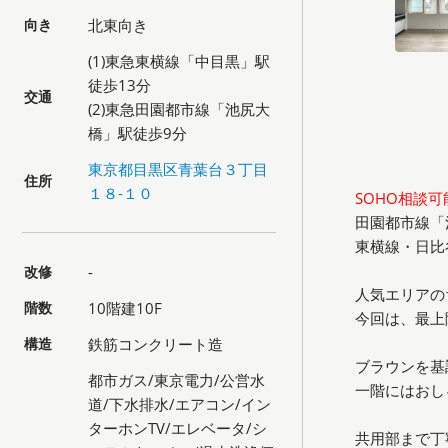
向き
北東向き
(1)東急東横線「中目黒」駅
徒歩13分
交通
(2)東急田園都市線「池尻大
橋」駅徒歩9分
東京都目黒区青葉台３丁目
住所
１８-１０
SOHO相談可
田園都市線「
東横線・日比
改修
-
人気エリアの
階数
10階建10F
今回は、最上
構造
鉄筋コンクリート造
ブラウンを基
都市ガス/東京電力/公営水
一階にはおし
道/下水排水/エアコン/イン
ターホンTV/エレベータ/シ
共用部まで丁