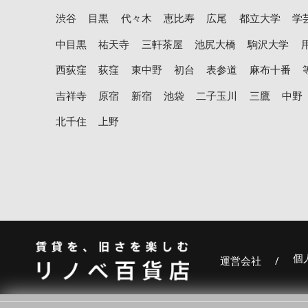
渋谷
目黒
代々木
恵比寿
広尾
都立大学
学
中目黒
祐天寺
三軒茶屋
池尻大橋
駒沢大学
西荻窪
荻窪
東中野
初台
表参道
麻布十番
吉祥寺
原宿
新宿
池袋
二子玉川
三鷹
中野
北千住
上野
個
運営会社
/