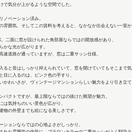
けで気分が上がるような空間でした。
リノベーション済み。
の雰囲気、そしてこの賃料を考えると、なかなか出会えない一室か
DK。二面に窓が設けられた角部屋ならではの開放感があり、
らかな光が広がります。
高速道路が通っていますが、窓は二重サッシ仕様。
入ると音はしっかり抑えられていて、窓を開けていてもそこまで気
と目に入るのは、ピンク色の手すり。
いかわいさが、ヴィンテージマンションらしい魅力をより引き立て
ンパクトですが、最上階ならではの抜けた眺望が魅力。
には気持ちのいい景色が広がり、
建物の外壁までも絵になる美しさです。
ーションならではの心地よさがしっかり。
された雰囲気の内装に、ブラウンカラーの二重サッシがよく馴染み