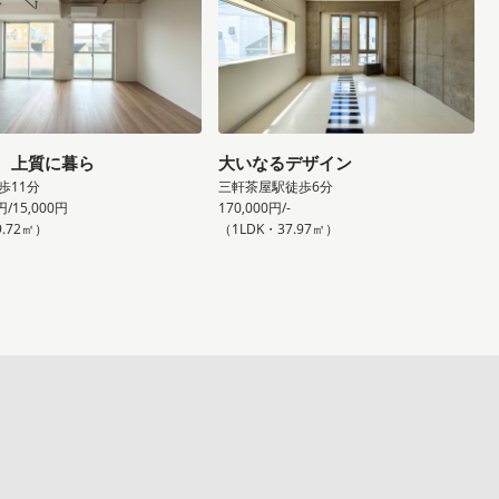
、上質に暮ら
大いなるデザイン
歩11分
三軒茶屋駅徒歩6分
円/15,000円
170,000円/-
9.72㎡）
（1LDK・37.97㎡）