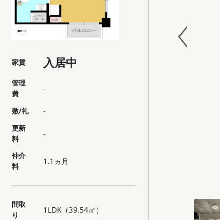
入居中
家賃
管理
-
費
敷/礼
-
更新
-
料
仲介
1.1ヵ月
料
間取
1LDK（39.54㎡）
り