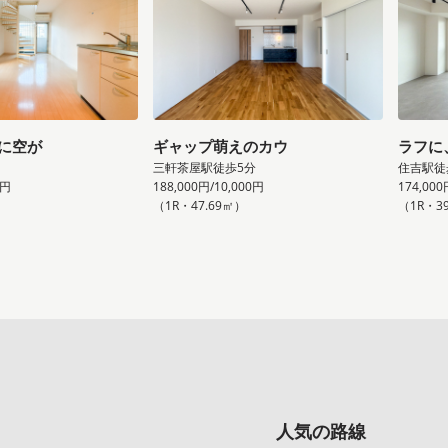
に空が
ギャップ萌えのカウ
ラフに
三軒茶屋駅徒歩5分
住吉駅徒
0円
188,000円/10,000円
174,000
（1R・47.69㎡）
（1R・3
人気の路線