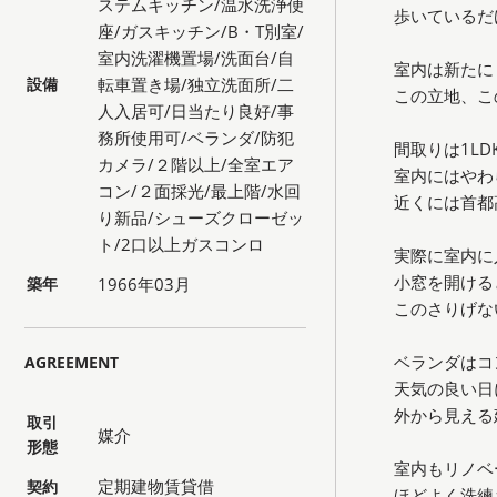
ステムキッチン/温水洗浄便
歩いているだ
座/ガスキッチン/B・T別室/
室内洗濯機置場/洗面台/自
室内は新たに
設備
転車置き場/独立洗面所/二
この立地、こ
人入居可/日当たり良好/事
務所使用可/ベランダ/防犯
間取りは1L
カメラ/２階以上/全室エア
室内にはやわ
コン/２面採光/最上階/水回
近くには首都
り新品/シューズクローゼッ
ト/2口以上ガスコンロ
実際に室内に
小窓を開ける
築年
1966年03月
このさりげな
ベランダはコ
AGREEMENT
天気の良い日
外から見える
取引
媒介
形態
室内もリノベ
定期建物賃貸借
契約
ほどよく洗練