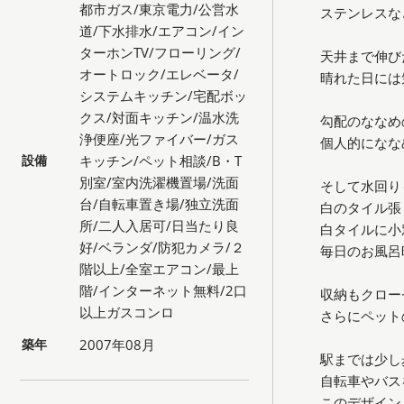
都市ガス/東京電力/公営水
ステンレスな
道/下水排水/エアコン/イン
ターホンTV/フローリング/
天井まで伸び
オートロック/エレベータ/
晴れた日には
システムキッチン/宅配ボッ
クス/対面キッチン/温水洗
勾配のななめ
浄便座/光ファイバー/ガス
個人的になな
設備
キッチン/ペット相談/B・T
別室/室内洗濯機置場/洗面
そして水回り
台/自転車置き場/独立洗面
白のタイル張
所/二人入居可/日当たり良
白タイルに小
好/ベランダ/防犯カメラ/２
毎日のお風呂
階以上/全室エアコン/最上
階/インターネット無料/2口
収納もクロー
以上ガスコンロ
さらにペット
築年
2007年08月
駅までは少し
自転車やバス
このデザイン