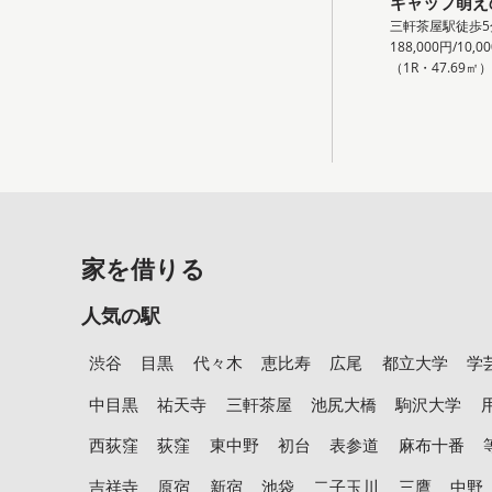
ギャップ萌え
三軒茶屋駅徒歩5
188,000円/10,0
（1R・47.69㎡
家を借りる
人気の駅
渋谷
目黒
代々木
恵比寿
広尾
都立大学
学
中目黒
祐天寺
三軒茶屋
池尻大橋
駒沢大学
西荻窪
荻窪
東中野
初台
表参道
麻布十番
吉祥寺
原宿
新宿
池袋
二子玉川
三鷹
中野