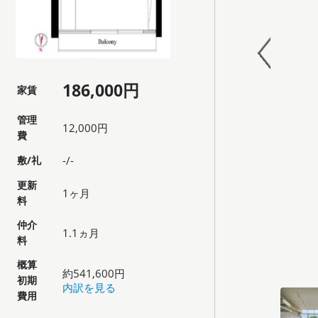
186,000円
家賃
管理
12,000円
費
敷/礼
-/-
更新
1ヶ月
料
仲介
1.1ヵ月
料
概算
約541,600円
初期
内訳を見る
費用