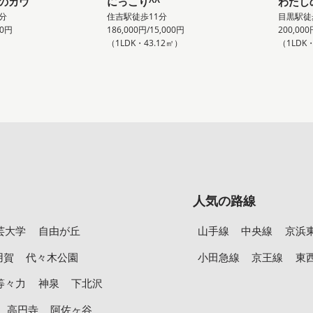
のカウ
にっこり^^
わたし
分
住吉駅徒歩11分
目黒駅徒
00円
186,000円/15,000円
200,000
）
（1LDK・43.12㎡）
（1LDK
人気の路線
芸大学
自由が丘
山手線
中央線
京浜
用賀
代々木公園
小田急線
京王線
東
等々力
神泉
下北沢
高円寺
阿佐ヶ谷