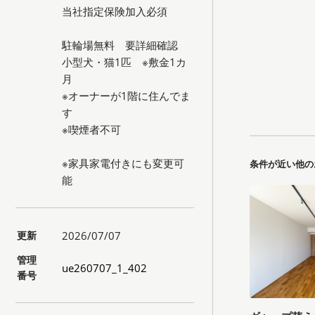
当社指定保険加入必須
駐輪場無料 要詳細確認
小型犬・猫1匹 ※敷金1カ
月
※オーナーが1階に住んでま
す
※喫煙者不可
※家具家電付きにも変更可
条件が近い他の
能
更新
2026/07/07
管理
ue260707_1_402
番号