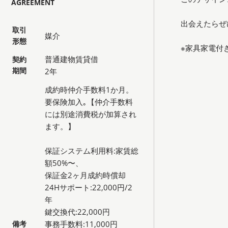
AGREEMENT
出会えたらぜ
取引
媒介
形態
※家具家電付
普通建物賃貸借
契約
期間
2年
成約時仲介手数料1か月。
要保険加入｡【仲介手数料
には別途消費税が加算され
ます。】
保証システム利用料:家賃総
額50%〜、
保証金2ヶ月成約時償却
24Hサポート:22,000円/2
年
鍵交換代:22,000円
備考
事務手数料:11,000円