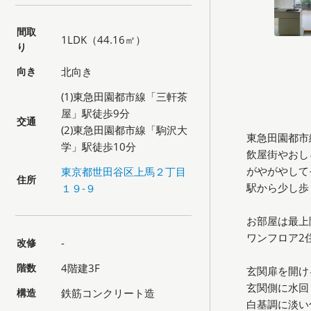
間取
1LDK（44.16㎡）
り
向き
北向き
(1)東急田園都市線「三軒茶
屋」駅徒歩9分
交通
(2)東急田園都市線「駒沢大
東急田園都市
学」駅徒歩10分
飲屋街やおし
がやがやして
東京都世田谷区上馬２丁目
住所
駅から少し歩
１９-９
お部屋は最上
ワンフロア2
改修
-
階数
4階建3F
玄関扉を開け
玄関側に水回
構造
鉄筋コンクリート造
白基調に淡い