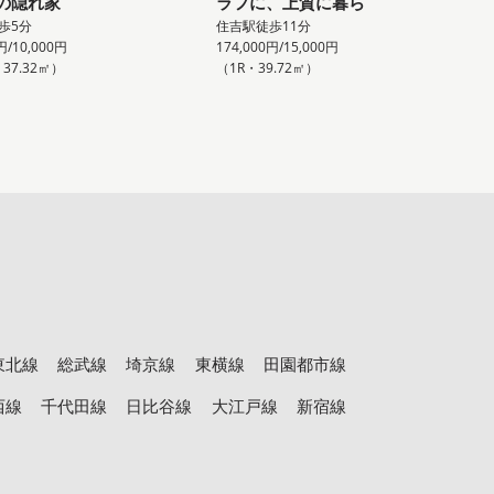
の隠れ家
ラフに、上質に暮ら
歩5分
住吉駅徒歩11分
円/10,000円
174,000円/15,000円
・37.32㎡）
（1R・39.72㎡）
東北線
総武線
埼京線
東横線
田園都市線
西線
千代田線
日比谷線
大江戸線
新宿線