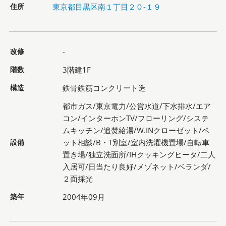
住所
東京都目黒区南１丁目２０-１９
改修
-
階数
3階建1F
構造
鉄骨鉄筋コンクリート造
都市ガス/東京電力/公営水道/下水排水/エア
コン/インターホンTV/フローリング/システ
ムキッチン/追焚給湯/W.INクローゼット/ペ
設備
ット相談/B・T別室/室内洗濯機置場/自転車
置き場/独立洗面所/IHクッキングヒータ/二人
入居可/日当たり良好/メゾネット/ベランダ/
２面採光
築年
2004年09月