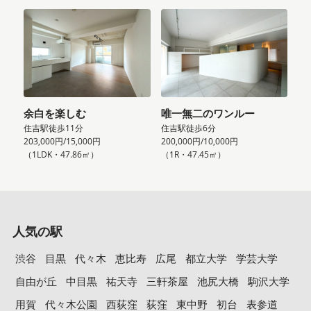
余白を楽しむ
唯一無二のワンルー
住吉駅徒歩11分
住吉駅徒歩6分
203,000円/15,000円
200,000円/10,000円
（1LDK・47.86㎡）
（1R・47.45㎡）
人気の駅
渋谷
目黒
代々木
恵比寿
広尾
都立大学
学芸大学
自由が丘
中目黒
祐天寺
三軒茶屋
池尻大橋
駒沢大学
用賀
代々木公園
西荻窪
荻窪
東中野
初台
表参道