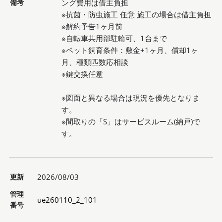
備考
ング費用は借主負担
※抗菌・防虫施工 任意 施工の場合は借主負担
※解約予告1ヶ月前
※自転車共用部駐輪可、1台まで
※ペット飼育条件：敷金+1ヶ月、償却1ヶ
月、種類匹数応相談
※鍵交換任意
※図面と異なる場合は現況を優先となりま
す。
※間取りの「S」はサービスルーム(納戸)で
す。
更新
2026/08/03
管理
ue260110_2_101
番号