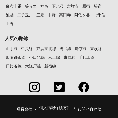
麻布十番
等々力
神泉
下北沢
吉祥寺
原宿
新宿
池袋
二子玉川
三鷹
中野
高円寺
阿佐ヶ谷
北千住
上野
人気の路線
山手線
中央線
京浜東北線
総武線
埼京線
東横線
田園都市線
小田急線
京王線
東西線
千代田線
日比谷線
大江戸線
新宿線
個人情報保護方針
運営会社
/
/
お問い合わせ