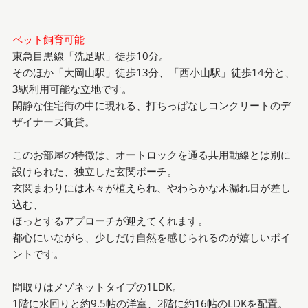
ペット飼育可能
東急目黒線「洗足駅」徒歩10分。
そのほか「大岡山駅」徒歩13分、「西小山駅」徒歩14分と、
3駅利用可能な立地です。
閑静な住宅街の中に現れる、打ちっぱなしコンクリートのデ
ザイナーズ賃貸。
このお部屋の特徴は、オートロックを通る共用動線とは別に
設けられた、独立した玄関ポーチ。
玄関まわりには木々が植えられ、やわらかな木漏れ日が差し
込む、
ほっとするアプローチが迎えてくれます。
都心にいながら、少しだけ自然を感じられるのが嬉しいポイ
ントです。
間取りはメゾネットタイプの1LDK。
1階に水回りと約9.5帖の洋室、2階に約16帖のLDKを配置。