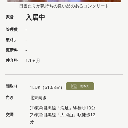
日当たりが気持ちの良い品のあるコンクリート
入居中
家賃
管理費
-
敷/礼
-
更新料
-
仲介料
1.1ヵ月
間取り
1LDK（61.68㎡）
向き
北東向き
(1)東急目黒線「洗足」駅徒歩10分
交通
(2)東急目黒線「大岡山」駅徒歩12
分