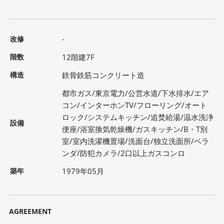
改修
-
階数
12階建7F
構造
鉄骨鉄筋コンクリート造
都市ガス/東京電力/公営水道/下水排水/エア
コン/インターホンTV/フローリング/オート
ロック/システムキッチン/追焚給湯/温水洗浄
設備
便座/浴室換気乾燥機/ガスキッチン/B・T別
室/室内洗濯機置場/洗面台/独立洗面所/ベラ
ンダ/防犯カメラ/2口以上ガスコンロ
築年
1979年05月
AGREEMENT