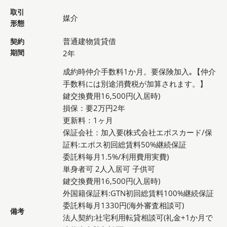
取引
媒介
形態
普通建物賃貸借
契約
期間
2年
成約時仲介手数料1か月。要保険加入｡【仲介
手数料には別途消費税が加算されます。】
鍵交換費用16,500円(入居時)
損保：要2万円2年
更新料：1ヶ月
保証会社：加入要(株式会社エポスカード/保
証料:エポス初回総賃料50%継続保証
委託料毎月1.5%/利用費用実費)
単身者可 2人入居可 子供可
鍵交換費用16,500円(入居時)
外国籍保証料:GTN初回総賃料100%継続保証
委託料毎月1330円(海外審査相談可)
備考
法人契約:社宅利用転貸相談可(礼金+1か月で