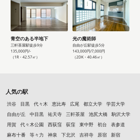
青空のある半地下
光の魔術師
三軒茶屋駅徒歩9分
自由が丘駅徒歩5分
135,000円/-
143,000円/7,000円
（1R・42.57㎡）
（2DK・40.46㎡）
人気の駅
渋谷
目黒
代々木
恵比寿
広尾
都立大学
学芸大学
自由が丘
中目黒
祐天寺
三軒茶屋
池尻大橋
駒沢大学
用賀
代々木公園
西荻窪
荻窪
東中野
初台
表参道
麻布十番
等々力
神泉
下北沢
吉祥寺
原宿
新宿