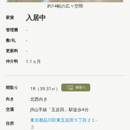
約14帖の広々空間
入居中
家賃
管理費
-
敷/礼
-
更新料
-
仲介料
1.1ヵ月
間取り
1R（39.31㎡）
向き
北西向き
交通
JR山手線「五反田」駅徒歩4分
東京都品川区東五反田５丁目２１-
住所
２