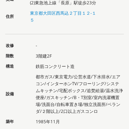
(2)東急池上線「長原」駅徒歩23分
東京都大田区西馬込２丁目１２-１
住所
５
改修
-
階数
3階建2F
構造
鉄筋コンクリート造
都市ガス/東京電力/公営水道/下水排水/エア
コン/インターホンTV/フローリング/システ
ムキッチン/宅配ボックス/追焚給湯/温水洗浄
設備
便座/ガスキッチン/B・T別室/室内洗濯機置
場/洗面台/自転車置き場/独立洗面所/ベラン
ダ/２階以上/2口以上ガスコンロ
築年
1985年11月