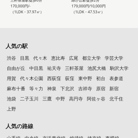
三軒茶屋駅徒歩6分
緑が丘駅徒歩2分
170,000円/-
179,000円/10,000円
（1LDK・37.97㎡）
（1LDK・47.53㎡）
人気の駅
渋谷
目黒
代々木
恵比寿
広尾
都立大学
学芸大学
自由が丘
中目黒
祐天寺
三軒茶屋
池尻大橋
駒沢大学
用賀
代々木公園
西荻窪
荻窪
東中野
初台
表参道
麻布十番
等々力
神泉
下北沢
吉祥寺
原宿
新宿
池袋
二子玉川
三鷹
中野
高円寺
阿佐ヶ谷
北千住
上野
人気の路線