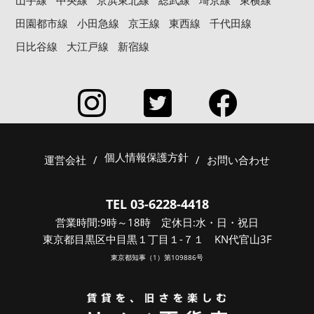
山手線
中央線
京浜東北線
総武線
埼京線
東横線
田園都市線
小田急線
京王線
東西線
千代田線
日比谷線
大江戸線
新宿線
個人情報保護方針
運営会社
/
/
お問い合わせ
TEL 03-6228-4418
営業時間:9時～18時 定休日:水・日・祝日
東京都目黒区中目黒１丁目１-７１ KN代官山3F
東京都知事（1）第109886号