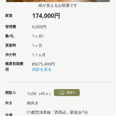
緑が見えるお部屋です
174,000円
家賃
管理費
6,000円
敷/礼
1ヶ月/-
更新料
1ヶ月
仲介料
1.1ヵ月
概算初期費
約675,400円
用
内訳を見る
間取り
1LDK（45㎡）
向き
南向き
(1)都営浅草線「西馬込」駅徒歩7分
交通