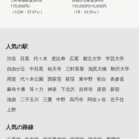
三軒茶屋駅徒歩6分
自由が丘駅徒歩4分
170,000円/-
155,000円/10,000円
（1LDK・37.97㎡）
（1R・33.55㎡）
人気の駅
渋谷
目黒
代々木
恵比寿
広尾
都立大学
学芸大学
自由が丘
中目黒
祐天寺
三軒茶屋
池尻大橋
駒沢大学
用賀
代々木公園
西荻窪
荻窪
東中野
初台
表参道
麻布十番
等々力
神泉
下北沢
吉祥寺
原宿
新宿
池袋
二子玉川
三鷹
中野
高円寺
阿佐ヶ谷
北千住
上野
人気の路線