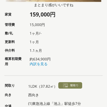
まとまり感がいいですね
159,000円
家賃
管理費
15,000円
敷/礼
1ヶ月/-
更新料
1ヶ月
仲介料
1.1ヵ月
概算初期費
約634,900円
用
内訳を見る
間取り
1LDK（37.82㎡）
向き
西向き
(1)東急池上線「池上」駅徒歩7分
交通