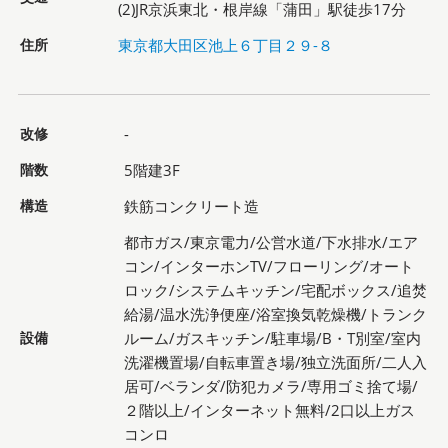
(2)JR京浜東北・根岸線「蒲田」駅徒歩17分
住所
東京都大田区池上６丁目２９-８
改修
-
階数
5階建3F
構造
鉄筋コンクリート造
都市ガス/東京電力/公営水道/下水排水/エア
コン/インターホンTV/フローリング/オート
ロック/システムキッチン/宅配ボックス/追焚
給湯/温水洗浄便座/浴室換気乾燥機/トランク
設備
ルーム/ガスキッチン/駐車場/B・T別室/室内
洗濯機置場/自転車置き場/独立洗面所/二人入
居可/ベランダ/防犯カメラ/専用ゴミ捨て場/
２階以上/インターネット無料/2口以上ガス
コンロ