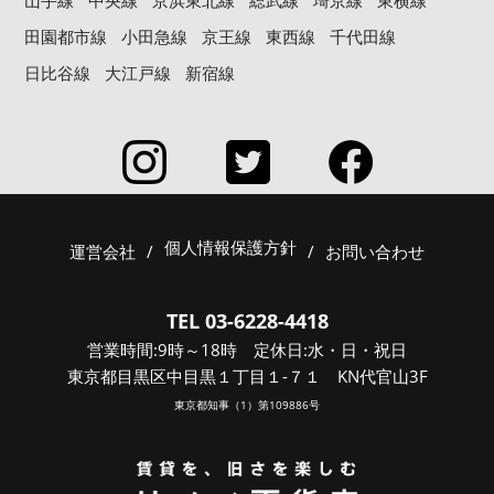
山手線
中央線
京浜東北線
総武線
埼京線
東横線
田園都市線
小田急線
京王線
東西線
千代田線
日比谷線
大江戸線
新宿線
個人情報保護方針
運営会社
/
/
お問い合わせ
TEL 03-6228-4418
営業時間:9時～18時 定休日:水・日・祝日
東京都目黒区中目黒１丁目１-７１ KN代官山3F
東京都知事（1）第109886号