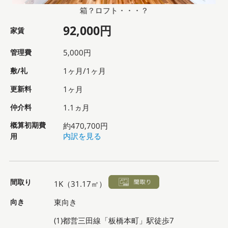
箱？ロフト・・・？
92,000円
家賃
管理費
5,000円
敷/礼
1ヶ月/1ヶ月
更新料
1ヶ月
仲介料
1.1ヵ月
概算初期費
約470,700円
用
内訳を見る
間取り
1K（31.17㎡）
向き
東向き
(1)都営三田線「板橋本町」駅徒歩7