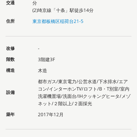
交通
分
(2)埼京線「十条」駅徒歩14分
住所
東京都板橋区稲荷台21-5
改修
-
階数
3階建3F
構造
木造
都市ガス/東京電力/公営水道/下水排水/エア
コン/インターホンTV/ロフト/B・T別室/室内
設備
洗濯機置場/洗面台/IHクッキングヒータ/メゾ
ネット/２階以上/２面採光
築年
2017年12月