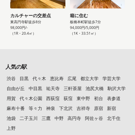
カルチャーの交差点
箱に住む
東高円寺駅徒歩8分
板橋本町駅徒歩7分
98,000円/-
94,000円/5,000円
（1R・20.4㎡）
（1K・33.51㎡）
人気の駅
渋谷
目黒
代々木
恵比寿
広尾
都立大学
学芸大学
自由が丘
中目黒
祐天寺
三軒茶屋
池尻大橋
駒沢大学
用賀
代々木公園
西荻窪
荻窪
東中野
初台
表参道
麻布十番
等々力
神泉
下北沢
吉祥寺
原宿
新宿
池袋
二子玉川
三鷹
中野
高円寺
阿佐ヶ谷
北千住
上野