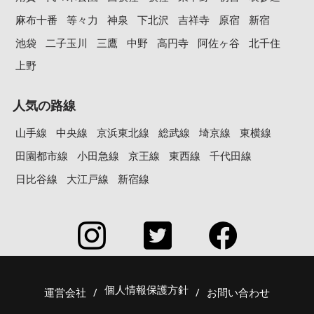
麻布十番
等々力
神泉
下北沢
吉祥寺
原宿
新宿
池袋
二子玉川
三鷹
中野
高円寺
阿佐ヶ谷
北千住
上野
人気の路線
山手線
中央線
京浜東北線
総武線
埼京線
東横線
田園都市線
小田急線
京王線
東西線
千代田線
日比谷線
大江戸線
新宿線
個人情報保護方針
運営会社
/
/
お問い合わせ