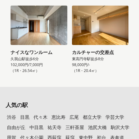
ナイスなワンルーム
カルチャーの交差点
久我山駅徒歩6分
東高円寺駅徒歩8分
102,000円/7,000円
98,000円/-
（1R・26.54㎡）
（1R・20.4㎡）
人気の駅
渋谷
目黒
代々木
恵比寿
広尾
都立大学
学芸大学
自由が丘
中目黒
祐天寺
三軒茶屋
池尻大橋
駒沢大学
用賀
代々木公園
西荻窪
荻窪
東中野
初台
表参道