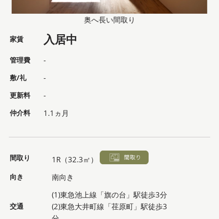
奥へ長い間取り
入居中
家賃
管理費
-
敷/礼
-
更新料
-
仲介料
1.1ヵ月
間取り
1R（32.3㎡）
向き
南向き
(1)東急池上線「旗の台」駅徒歩3分
交通
(2)東急大井町線「荏原町」駅徒歩3
分