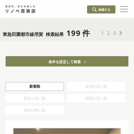
検索する
199
1
2
3
東急田園都市線用賀
検索結果
条件を設定して検索
新着順
家賃が高い順
家賃が安い順
面積が広い順
面積が狭い順