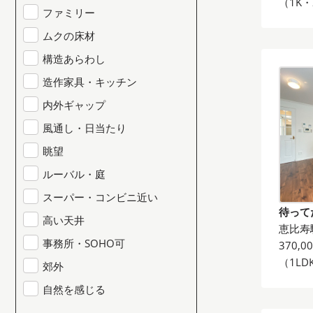
（1K・
ファミリー
ムクの床材
構造あらわし
造作家具・キッチン
内外ギャップ
風通し・日当たり
眺望
ルーバル・庭
スーパー・コンビニ近い
待って
高い天井
恵比寿
事務所・SOHO可
370,0
（1LD
郊外
自然を感じる