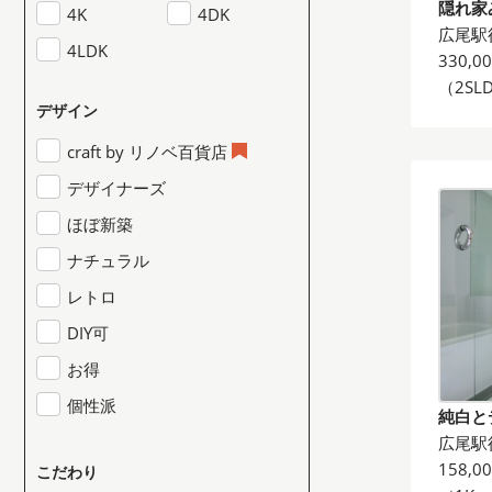
隠れ家
4K
4DK
広尾駅
4LDK
330,0
（2SL
デザイン
craft by リノベ百貨店
デザイナーズ
ほぼ新築
ナチュラル
レトロ
DIY可
お得
個性派
純白と
広尾駅
158,0
こだわり