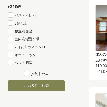
必須条件
バストイレ別
2階以上
独立洗面台
室内洗濯置き場
2口以上ガスコンロ
佳人の
オートロック
広尾駅
ペット相談
410,0
（1LD
募集中のみ
この条件で検索