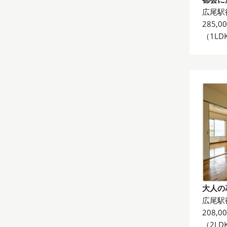
広尾駅
285,0
（1LD
大人の
広尾駅
208,0
（2LD