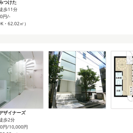
みつけた
徒歩11分
00円/-
DK・62.02㎡）
デザイナーズ
徒歩2分
00円/10,000円