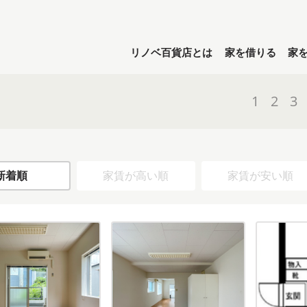
リノベ百貨店とは
家を借りる
家
1
2
3
新着順
家賃が高い順
家賃が安い順