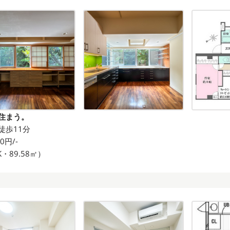
住まう。
徒歩11分
00円/-
K・89.58㎡）