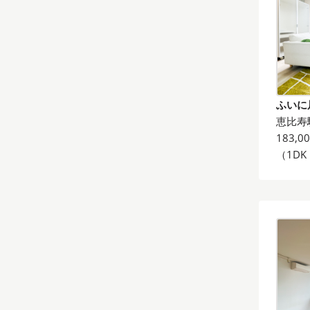
ふいに
恵比寿
183,0
（1DK