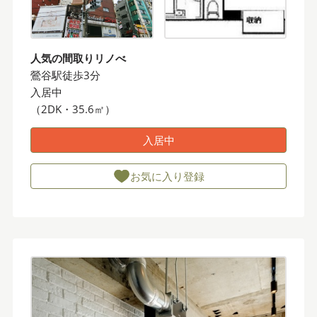
人気の間取りリノべ
鶯谷駅徒歩3分
入居中
（2DK・35.6㎡）
入居中
お気に入り登録