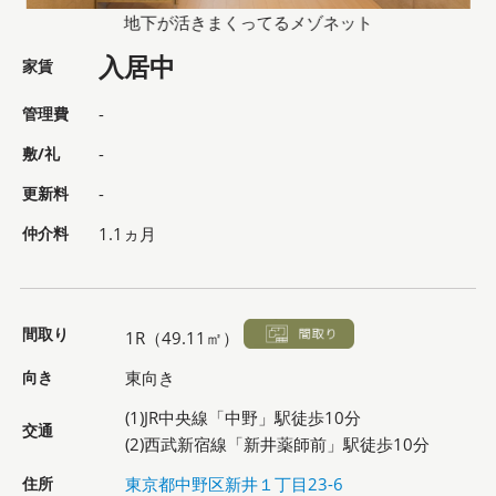
地下が活きまくってるメゾネット
入居中
家賃
管理費
-
敷/礼
-
更新料
-
仲介料
1.1ヵ月
間取り
1R（49.11㎡）
向き
東向き
(1)JR中央線「中野」駅徒歩10分
交通
(2)西武新宿線「新井薬師前」駅徒歩10分
住所
東京都中野区新井１丁目23-6