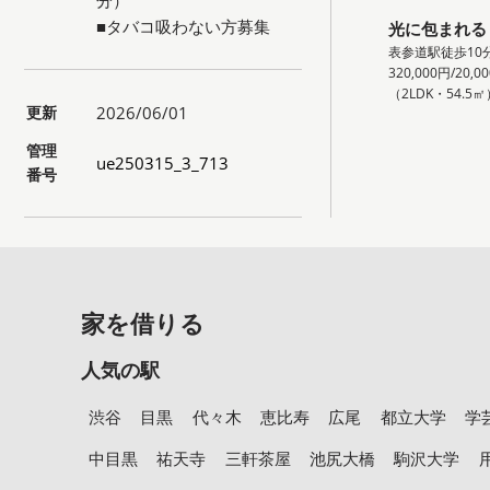
■タバコ吸わない方募集
光に包まれる
表参道駅徒歩10
320,000円/20,0
（2LDK・54.5㎡
更新
2026/06/01
管理
ue250315_3_713
番号
家を借りる
人気の駅
渋谷
目黒
代々木
恵比寿
広尾
都立大学
学
中目黒
祐天寺
三軒茶屋
池尻大橋
駒沢大学