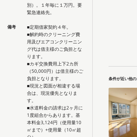
別）。１年毎に１万円。要
緊急連絡先。
備考
■定期借家契約４年。
■解約時のクリーニング費
用及びエアコンクリーニン
グ代は借主様のご負担とな
ります。
■カギ交換費用上下2カ所
（50,000円）は借主様のご
負担となります。
条件が近い他の
■現況と図面が相違する場
合は、現況優先となりま
す。
■水道料金の請求は2ヶ月に
1度組合からあります。基
本料金3,124円（使用量10
㎥まで）+使用量（10㎥超
分）