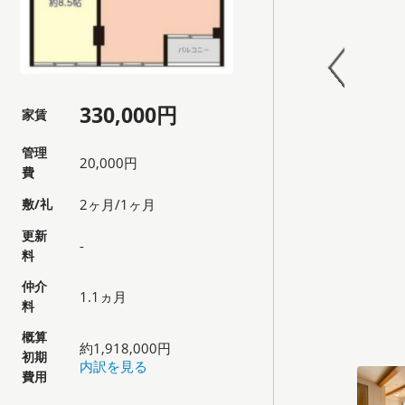
330,000円
家賃
管理
20,000円
費
敷/礼
2ヶ月/1ヶ月
更新
-
料
仲介
1.1ヵ月
料
概算
約1,918,000円
初期
内訳を見る
費用