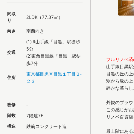
間取
2LDK（77.37㎡）
り
向き
南西向き
(1)JR山手線「目黒」駅徒歩
5分
交通
(2)東急目黒線「目黒」駅徒
フルリノベ済
歩7分
山手線目黒駅
目黒の丘の上
東京都目黒区目黒１丁目３-
住所
駅から坂の上
２３
静かな暮らし
外観のブラウ
改修
-
この感じがお
階数
7階建7F
リノベ百貨店
構造
鉄筋コンクリート造
最上階にある