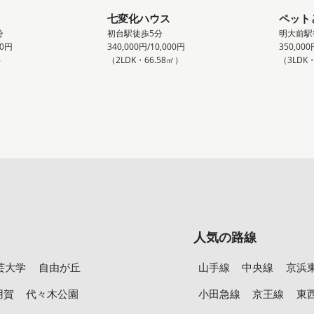
七変化ハウス
ペット
分
初台駅徒歩5分
明大前駅
00円
340,000円/10,000円
350,000
）
（2LDK・66.58㎡）
（3LDK・
人気の路線
芸大学
自由が丘
山手線
中央線
京浜
用賀
代々木公園
小田急線
京王線
東