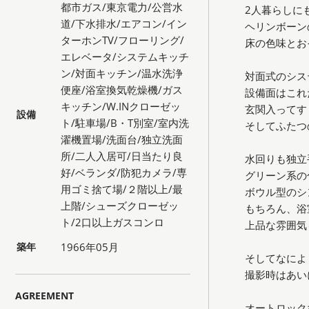
都市ガス/東京電力/公営水
2人暮らしに
道/下水排水/エアコン/イン
ヘリンボーン
ターホンTV/フローリング/
床の色味とお
エレベータ/システムキッチ
ン/対面キッチン/温水洗浄
対面式のシス
便座/浴室換気乾燥機/ガス
設備面はこれ
キッチン/W.INクローゼッ
玄関入ってす
設備
ト/駐車場/B・T別室/室内洗
そしてふたつ
濯機置場/洗面台/独立洗面
所/二人入居可/日当たり良
水回りも独立
好/ベランダ/防犯カメラ/専
グリーン系の
用ゴミ捨て場/２階以上/最
ボウル型のシ
上階/シューズクローゼッ
もちろん、浴
ト/2口以上ガスコンロ
上品な雰囲気
築年
1966年05月
そしてなによ
撮影時はあい
AGREEMENT
オートロック