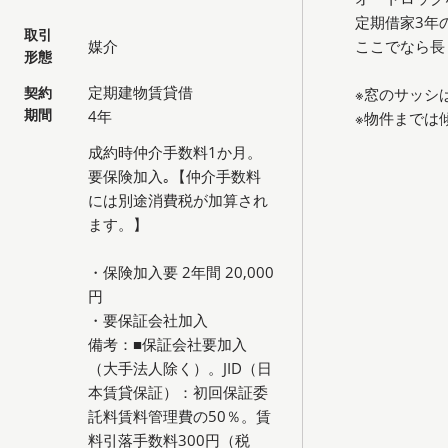
定期借家3年
取引
媒介
ここでなら長
形態
定期建物賃貸借
契約
※窓のサッシ
期間
4年
※物件までは
成約時仲介手数料1か月。
要保険加入｡【仲介手数料
には別途消費税が加算され
ます。】
・保険加入要 2年間 20,000
円
・要保証会社加入
備考：■保証会社要加入
（大手法人除く）。JID（日
本賃貸保証）：初回保証委
託料賃料管理費の50％。賃
料引落手数料300円（税