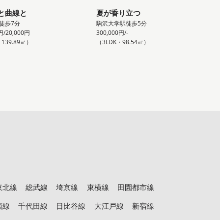
と曲線と
夏が香り立つ
徒歩7分
駒沢大学駅徒歩5分
円/20,000円
300,000円/-
139.89㎡）
（3LDK・98.54㎡）
東北線
総武線
埼京線
東横線
田園都市線
西線
千代田線
日比谷線
大江戸線
新宿線