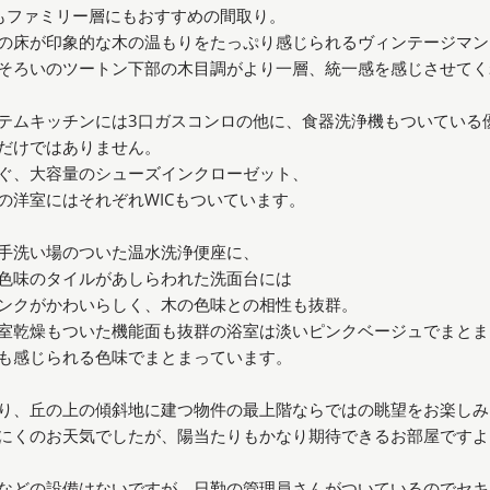
もファミリー層にもおすすめの間取り。
の床が印象的な木の温もりをたっぷり感じられるヴィンテージマン
そろいのツートン下部の木目調がより一層、統一感を感じさせてく
テムキッチンには3口ガスコンロの他に、食器洗浄機もついている
だけではありません。
ぐ、大容量のシューズインクローゼット、
の洋室にはそれぞれWICもついています。
手洗い場のついた温水洗浄便座に、
色味のタイルがあしらわれた洗面台には
ンクがかわいらしく、木の色味との相性も抜群。
室乾燥もついた機能面も抜群の浴室は淡いピンクベージュでまとま
も感じられる色味でまとまっています。
り、丘の上の傾斜地に建つ物件の最上階ならではの眺望をお楽しみ
にくのお天気でしたが、陽当たりもかなり期待できるお部屋ですよ
などの設備はないですが、日勤の管理員さんがついているのでセキ