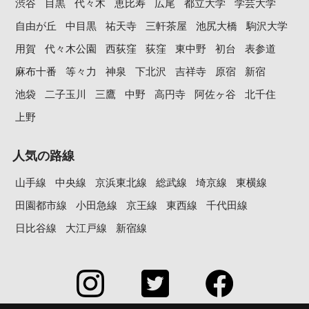
渋谷
目黒
代々木
恵比寿
広尾
都立大学
学芸大学
自由が丘
中目黒
祐天寺
三軒茶屋
池尻大橋
駒沢大学
用賀
代々木公園
西荻窪
荻窪
東中野
初台
表参道
麻布十番
等々力
神泉
下北沢
吉祥寺
原宿
新宿
池袋
二子玉川
三鷹
中野
高円寺
阿佐ヶ谷
北千住
上野
人気の路線
山手線
中央線
京浜東北線
総武線
埼京線
東横線
田園都市線
小田急線
京王線
東西線
千代田線
日比谷線
大江戸線
新宿線