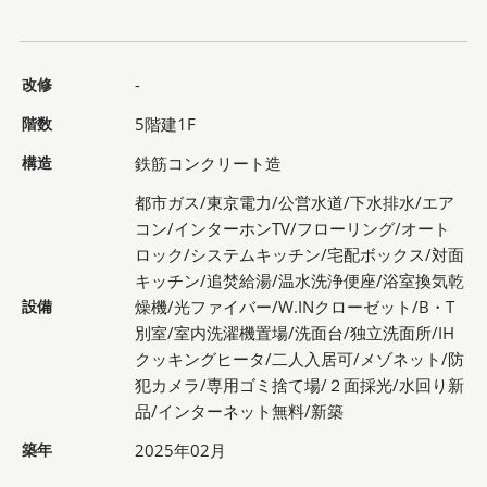
改修
-
階数
5階建1F
構造
鉄筋コンクリート造
都市ガス/東京電力/公営水道/下水排水/エア
コン/インターホンTV/フローリング/オート
ロック/システムキッチン/宅配ボックス/対面
キッチン/追焚給湯/温水洗浄便座/浴室換気乾
設備
燥機/光ファイバー/W.INクローゼット/B・T
別室/室内洗濯機置場/洗面台/独立洗面所/IH
クッキングヒータ/二人入居可/メゾネット/防
犯カメラ/専用ゴミ捨て場/２面採光/水回り新
品/インターネット無料/新築
築年
2025年02月