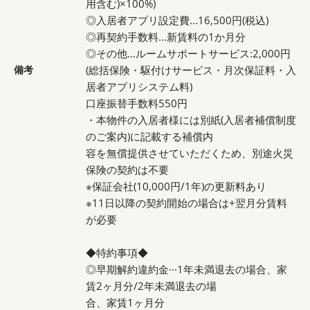
用含む)×100%)
◎入居者アプリ設定費...16,500円(税込)
◎再契約手数料...新賃料の1か月分
◎その他...ルームサポートサービス:2,000円
備考
(総括保険・駆付けサービス・月次保証料・入
居者アプリシステム料)
口座振替手数料550円
・本物件の入居者様には別紙(入居者補償制度
のご案内)に記載する補償内
容を無償提供させていただくため、別途火災
保険の契約は不要
※保証会社(10,000円/1年)の更新料あり
※11日以降の契約開始の場合は+翌月分賃料
が必要
◆特約事項◆
◎早期解約違約金···1年未満退去の場合、家
賃2ヶ月分/2年未満退去の場
合、家賃1ヶ月分