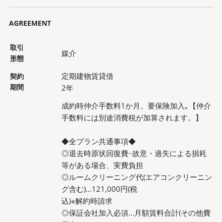
AGREEMENT
取引
媒介
形態
定期建物賃貸借
契約
期間
2年
成約時仲介手数料1か月。要保険加入｡【仲介
手数料には別途消費税が加算されます。】
◆全プラン共通事項◆
◎退去時原状回復費··故意・過失による損耗
等がある場合、実費負担
◎ルームクリーニング代(エアコンクリーニン
グ含む)...121,000円(税
込)※解約時請求
◎保証会社加入必須...月額賃料合計(その他費