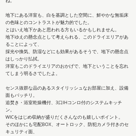
ね。
地下にある洋室も、白を基調とした空間に、鮮やかな無垢床
の色味とのコントラストが魅力的でした。
とはいえ地下かあと思われる方もいるかもしれません。
地下ゆえの懸念点として考えられる、このドライエリアがあ
ることによって、
採光や換気、防湿などにも効果があるそうで、地下の懸念点
はしっかり払拭。
洋室もこのドライエリアのおかげで、地下ということを忘れ
てしまう明るさでしたよ。
センス抜群な品のあるスタイリッシュなお部屋に加え、設備
面もバッチリ。
追焚き・浴室乾燥機付、3口IHコンロ付のシステムキッチ
ン。
WICをはじめ収納が盛りだくさんなのも嬉しいポイント。
そのほかにも宅配BOX、オートロック、防犯カメラ付きのセ
キュリティ面、