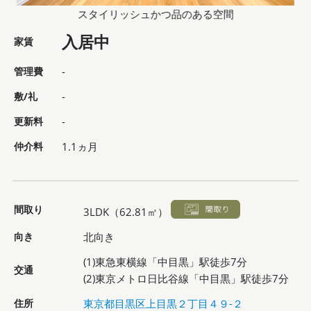
スタイリッシュかつ品のある空間
入居中
家賃
管理費
-
敷/礼
-
更新料
-
仲介料
1.1ヵ月
間取り
3LDK（62.81㎡）
向き
北向き
(1)東急東横線「中目黒」駅徒歩7分
交通
(2)東京メトロ日比谷線「中目黒」駅徒歩7分
住所
東京都目黒区上目黒２丁目４９-２