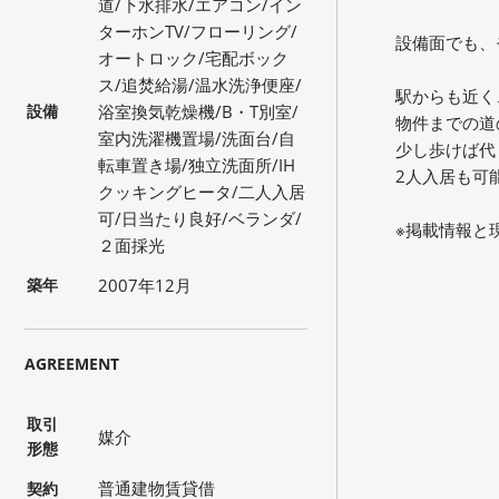
道/下水排水/エアコン/イン
ターホンTV/フローリング/
設備面でも、
オートロック/宅配ボック
ス/追焚給湯/温水洗浄便座/
駅からも近く
設備
浴室換気乾燥機/B・T別室/
物件までの道
室内洗濯機置場/洗面台/自
少し歩けば代
転車置き場/独立洗面所/IH
2人入居も可
クッキングヒータ/二人入居
可/日当たり良好/ベランダ/
※掲載情報と
２面採光
築年
2007年12月
AGREEMENT
取引
媒介
形態
普通建物賃貸借
契約