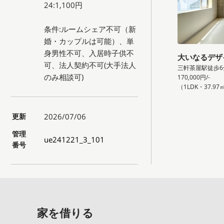
24:1,100円
条件:ルームシェア不可（新
婚・カップルは可能）、単
身男性不可、入居時子供不
大いなるデザ
可、法人契約不可(大手法人
三軒茶屋駅徒歩6
のみ相談可)
170,000円/-
（1LDK・37.97
更新
2026/07/06
管理
ue241221_3_101
番号
家を借りる