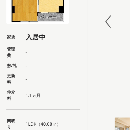
入居中
家賃
管理
-
費
敷/礼
-
更新
-
料
仲介
1.1ヵ月
料
間取
1LDK（40.08㎡）
り