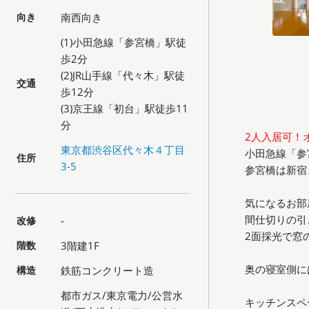
向き
南西向き
(1)小田急線「参宮橋」駅徒
歩2分
(2)JR山手線「代々木」駅徒
交通
歩12分
(3)京王線「初台」駅徒歩11
分
2人入居可！
東京都渋谷区代々木４丁目
小田急線「参
住所
3-5
参宮橋は新宿
気になるお部
間仕切りの引
改修
-
2面採光で窓
階数
3階建1F
奥の寝室側に
構造
鉄筋コンクリート造
都市ガス/東京電力/公営水
キッチンスペ