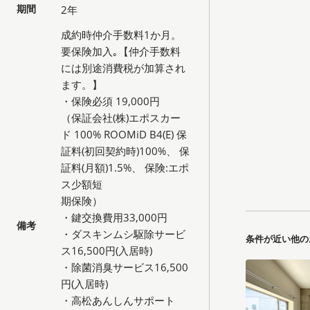
期間
2年
成約時仲介手数料1か月。
要保険加入｡【仲介手数料
には別途消費税が加算され
ます。】
・保険必須 19,000円
（保証会社(株)エポスカー
ド 100% ROOMiD B4(E) 保
証料(初回契約時)100%、 保
証料(月額)1.5%、 保険:エポ
ス少額短
期保険）
・鍵交換費用33,000円
備考
・ダスキンムシ駆除サービ
条件が近い他の
ス16,500円(入居時)
・除菌消臭サービス16,500
円(入居時)
・高松あんしんサポート