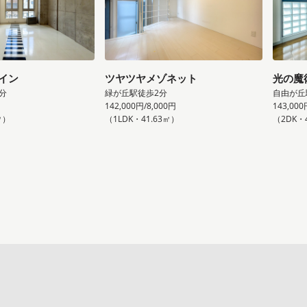
イン
ツヤツヤメゾネット
光の魔
分
緑が丘駅徒歩2分
自由が丘
142,000円/8,000円
143,000
㎡）
（1LDK・41.63㎡）
（2DK・