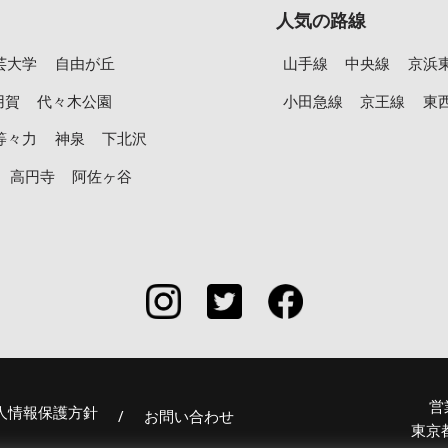
人気の路線
芸大学
自由が丘
山手線
中央線
京浜
用賀
代々木公園
小田急線
京王線
東
等々力
神泉
下北沢
高円寺
阿佐ヶ谷
営
人情報保護方針
/
お問い合わせ
東京