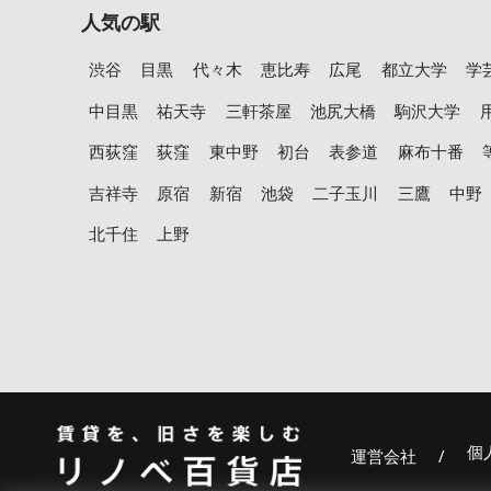
人気の駅
渋谷
目黒
代々木
恵比寿
広尾
都立大学
学
中目黒
祐天寺
三軒茶屋
池尻大橋
駒沢大学
西荻窪
荻窪
東中野
初台
表参道
麻布十番
吉祥寺
原宿
新宿
池袋
二子玉川
三鷹
中野
北千住
上野
個
運営会社
/