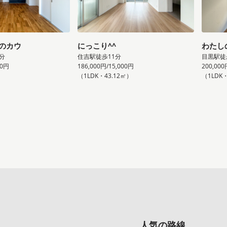
のカウ
にっこり^^
わたし
分
住吉駅徒歩11分
目黒駅徒
00円
186,000円/15,000円
200,000
）
（1LDK・43.12㎡）
（1LDK
人気の路線