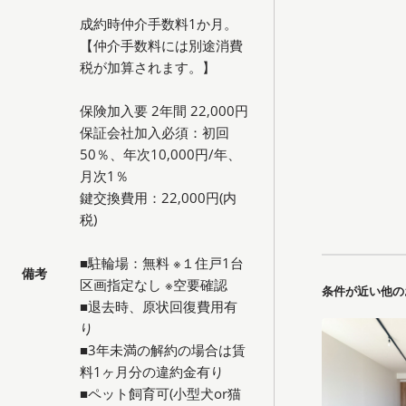
成約時仲介手数料1か月。
【仲介手数料には別途消費
税が加算されます。】
保険加入要 2年間 22,000円
保証会社加入必須：初回
50％、年次10,000円/年、
月次1％
鍵交換費用：22,000円(内
税)
■駐輪場：無料 ※１住戸1台
備考
区画指定なし ※空要確認
条件が近い他の
■退去時、原状回復費用有
り
■3年未満の解約の場合は賃
料1ヶ月分の違約金有り
■ペット飼育可(小型犬or猫