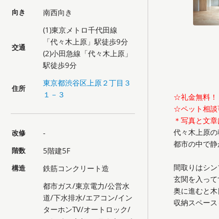
向き
南西向き
(1)東京メトロ千代田線
「代々木上原」駅徒歩9分
交通
(2)小田急線「代々木上原」
駅徒歩9分
東京都渋谷区上原２丁目３
住所
１－３
☆礼金無料！
☆ペット相談
＊写真と文章
代々木上原の
改修
-
都市の中で静
階数
5階建5F
間取りはシン
構造
鉄筋コンクリート造
玄関を入って
都市ガス/東京電力/公営水
奥に進むと木
道/下水排水/エアコン/イン
収納スペース
ターホンTV/オートロック/