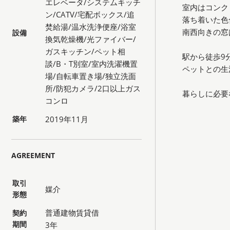
エレベータ/システムキッチ
室内はコンク
ン/CATV/宅配ボックス/追
落ち着いた色
焚給湯/温水洗浄便座/浴室
南西向きの窓
設備
換気乾燥機/光ファイバー/
ガスキッチン/ペット相
駅から徒歩9
談/B・T別室/室内洗濯機置
ペットとの生
場/自転車置き場/独立洗面
所/防犯カメラ/2口以上ガス
暮らしに必要
コンロ
築年
2019年11月
AGREEMENT
取引
媒介
形態
普通建物賃貸借
契約
期間
3年