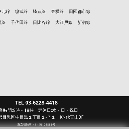
東北線
総武線
埼京線
東横線
田園都市線
西線
千代田線
日比谷線
大江戸線
新宿線
TEL 03-6228-4418
業時間:9時～18時 定休日:水・日・祝日
都目黒区中目黒１丁目１-７１ KN代官山3F
東京都知事（1）第109886号