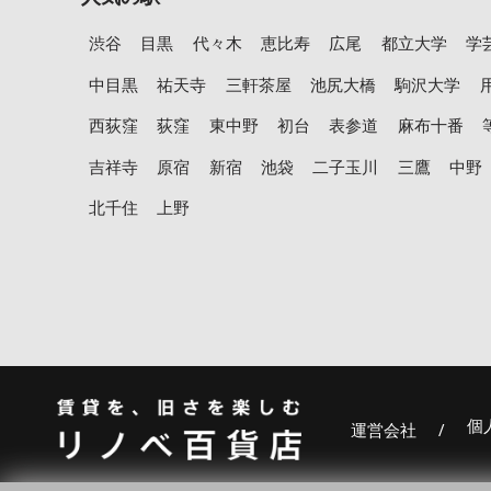
渋谷
目黒
代々木
恵比寿
広尾
都立大学
学
中目黒
祐天寺
三軒茶屋
池尻大橋
駒沢大学
西荻窪
荻窪
東中野
初台
表参道
麻布十番
吉祥寺
原宿
新宿
池袋
二子玉川
三鷹
中野
北千住
上野
個
運営会社
/