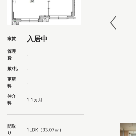
入居中
家賃
管理
-
費
敷/礼
-
更新
-
料
仲介
1.1ヵ月
料
間取
1LDK（33.07㎡）
り