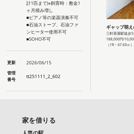
計1匹まで)※飼育時：敷金1
ヶ月積み増し
■ピアノ等の楽器演奏不可
■石油ストーブ、石油ファ
ギャップ萌え
ンヒーター使用不可
三軒茶屋駅徒歩5
■SOHO不可
188,000円/10,0
（1R・47.69㎡
更新
2026/06/15
管理
tt251111_2_602
番号
家を借りる
人気の駅