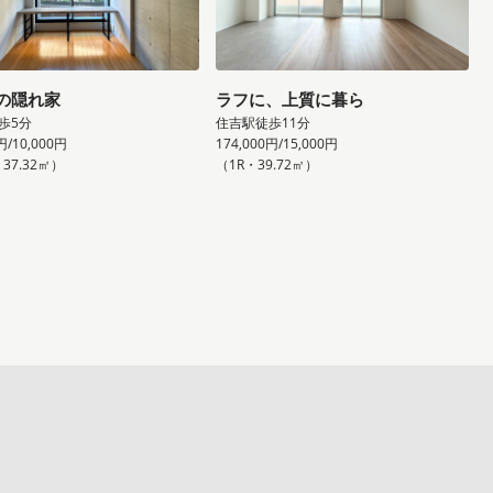
の隠れ家
ラフに、上質に暮ら
歩5分
住吉駅徒歩11分
円/10,000円
174,000円/15,000円
・37.32㎡）
（1R・39.72㎡）