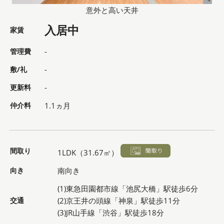
意外と高い天井
入居中
家賃
管理費
-
敷/礼
-
更新料
-
仲介料
1.1ヵ月
間取り
1LDK（31.67㎡）
向き
南向き
(1)東急田園都市線「池尻大橋」駅徒歩6分
交通
(2)京王井の頭線「神泉」駅徒歩11分
(3)JR山手線「渋谷」駅徒歩18分