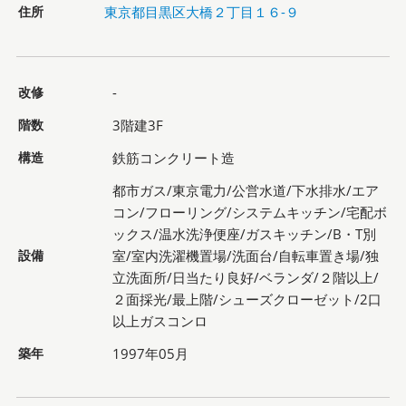
住所
東京都目黒区大橋２丁目１６-９
改修
-
階数
3階建3F
構造
鉄筋コンクリート造
都市ガス/東京電力/公営水道/下水排水/エア
コン/フローリング/システムキッチン/宅配ボ
ックス/温水洗浄便座/ガスキッチン/B・T別
設備
室/室内洗濯機置場/洗面台/自転車置き場/独
立洗面所/日当たり良好/ベランダ/２階以上/
２面採光/最上階/シューズクローゼット/2口
以上ガスコンロ
築年
1997年05月