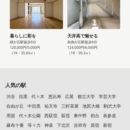
暮らしに彩を
天井高で魅せる
緑が丘駅徒歩6分
自由が丘駅徒歩6分
120,000円/5,000円
124,000円/6,000円
（1K・35.83㎡）
（1R・30.3㎡）
人気の駅
渋谷
目黒
代々木
恵比寿
広尾
都立大学
学芸大学
自由が丘
中目黒
祐天寺
三軒茶屋
池尻大橋
駒沢大学
用賀
代々木公園
西荻窪
荻窪
東中野
初台
表参道
麻布十番
等々力
神泉
下北沢
吉祥寺
原宿
新宿