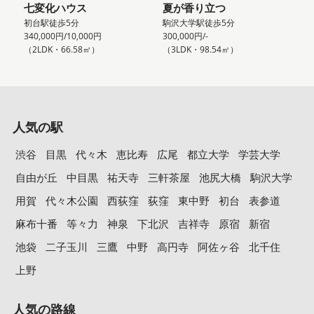
七変化ハウス
夏が香り立つ
初台駅徒歩5分
駒沢大学駅徒歩5分
340,000円/10,000円
300,000円/-
（2LDK・66.58㎡）
（3LDK・98.54㎡）
人気の駅
渋谷
目黒
代々木
恵比寿
広尾
都立大学
学芸大学
自由が丘
中目黒
祐天寺
三軒茶屋
池尻大橋
駒沢大学
用賀
代々木公園
西荻窪
荻窪
東中野
初台
表参道
麻布十番
等々力
神泉
下北沢
吉祥寺
原宿
新宿
池袋
二子玉川
三鷹
中野
高円寺
阿佐ヶ谷
北千住
上野
人気の路線