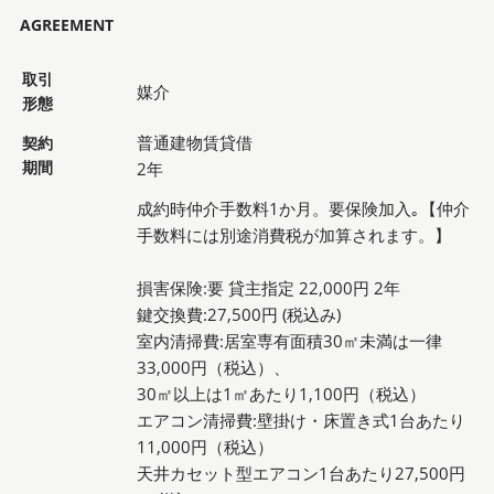
AGREEMENT
取引
媒介
形態
普通建物賃貸借
契約
期間
2年
成約時仲介手数料1か月。要保険加入｡【仲介
手数料には別途消費税が加算されます。】
損害保険:要 貸主指定 22,000円 2年
鍵交換費:27,500円 (税込み)
室内清掃費:居室専有面積30㎡未満は一律
33,000円（税込）、
30㎡以上は1㎡あたり1,100円（税込）
エアコン清掃費:壁掛け・床置き式1台あたり
11,000円（税込）
天井カセット型エアコン1台あたり27,500円