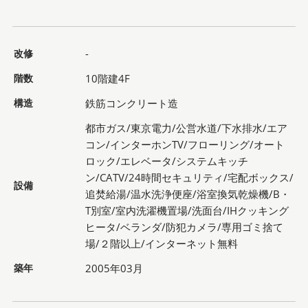
改修
-
階数
10階建4F
構造
鉄筋コンクリート造
都市ガス/東京電力/公営水道/下水排水/エア
コン/インターホンTV/フローリング/オート
ロック/エレベータ/システムキッチ
ン/CATV/24時間セキュリティ/宅配ボックス/
設備
追焚給湯/温水洗浄便座/浴室換気乾燥機/B・
T別室/室内洗濯機置場/洗面台/IHクッキング
ヒータ/ベランダ/防犯カメラ/専用ゴミ捨て
場/２階以上/インターネット無料
築年
2005年03月