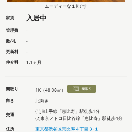
ムーディーな１Kです
入居中
家賃
管理費
-
敷/礼
-
更新料
-
仲介料
1.1ヵ月
間取り
1K（48.08㎡）
向き
北向き
(1)JR山手線「恵比寿」駅徒歩1分
交通
(2)東京メトロ日比谷線「恵比寿」駅徒歩4分
住所
東京都渋谷区恵比寿４丁目３-１