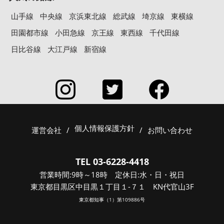
山手線
中央線
京浜東北線
総武線
埼京線
東横線
田園都市線
小田急線
京王線
東西線
千代田線
日比谷線
大江戸線
新宿線
個人情報保護方針
運営会社
/
/
お問い合わせ
TEL 03-6228-4418
営業時間:9時～18時 定休日:水・日・祝日
東京都目黒区中目黒１丁目１-７１ KN代官山3F
東京都知事（1）第109886号