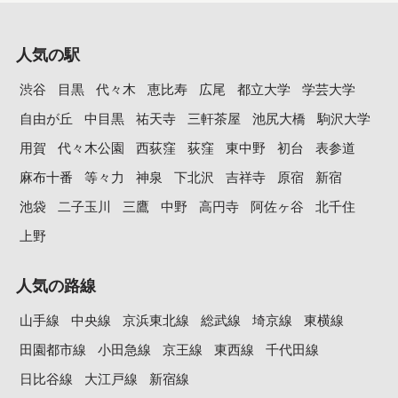
人気の駅
渋谷
目黒
代々木
恵比寿
広尾
都立大学
学芸大学
自由が丘
中目黒
祐天寺
三軒茶屋
池尻大橋
駒沢大学
用賀
代々木公園
西荻窪
荻窪
東中野
初台
表参道
麻布十番
等々力
神泉
下北沢
吉祥寺
原宿
新宿
池袋
二子玉川
三鷹
中野
高円寺
阿佐ヶ谷
北千住
上野
人気の路線
山手線
中央線
京浜東北線
総武線
埼京線
東横線
田園都市線
小田急線
京王線
東西線
千代田線
日比谷線
大江戸線
新宿線