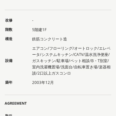
改修
-
階数
5階建1F
構造
鉄筋コンクリート造
エアコン/フローリング/オートロック/エレベ
ータ/システムキッチン/CATV/温水洗浄便座/
設備
ガスキッチン/駐車場/ペット相談/B・T別室/
室内洗濯機置場/洗面台/自転車置き場/楽器相
談/2口以上ガスコンロ
築年
2003年12月
AGREEMENT
取引