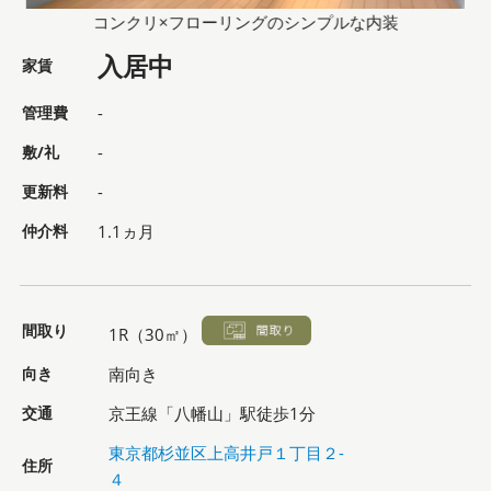
コンクリ×フローリングのシンプルな内装
入居中
家賃
管理費
-
敷/礼
-
更新料
-
仲介料
1.1ヵ月
間取り
1R（30㎡）
向き
南向き
交通
京王線「八幡山」駅徒歩1分
東京都杉並区上高井戸１丁目２-
住所
４