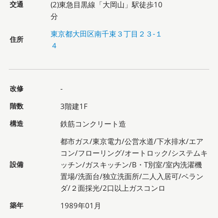
交通
(2)東急目黒線「大岡山」駅徒歩10
分
東京都大田区南千束３丁目２３-１
住所
４
改修
-
階数
3階建1F
構造
鉄筋コンクリート造
都市ガス/東京電力/公営水道/下水排水/エア
コン/フローリング/オートロック/システムキ
設備
ッチン/ガスキッチン/B・T別室/室内洗濯機
置場/洗面台/独立洗面所/二人入居可/ベラン
ダ/２面採光/2口以上ガスコンロ
築年
1989年01月