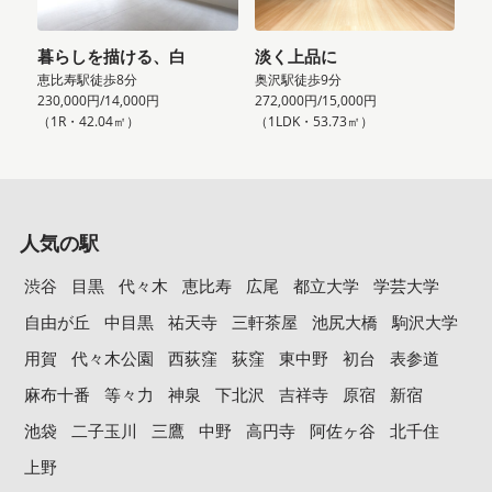
暮らしを描ける、白
淡く上品に
恵比寿駅徒歩8分
奥沢駅徒歩9分
230,000円/14,000円
272,000円/15,000円
（1R・42.04㎡）
（1LDK・53.73㎡）
人気の駅
渋谷
目黒
代々木
恵比寿
広尾
都立大学
学芸大学
自由が丘
中目黒
祐天寺
三軒茶屋
池尻大橋
駒沢大学
用賀
代々木公園
西荻窪
荻窪
東中野
初台
表参道
麻布十番
等々力
神泉
下北沢
吉祥寺
原宿
新宿
池袋
二子玉川
三鷹
中野
高円寺
阿佐ヶ谷
北千住
上野