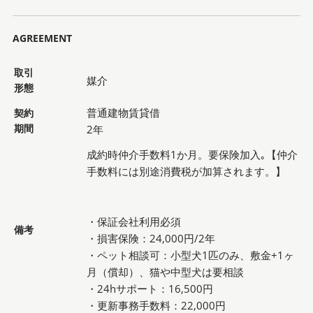
AGREEMENT
取引
媒介
形態
普通建物賃貸借
契約
期間
2年
成約時仲介手数料1か月。要保険加入｡【仲介
手数料には別途消費税が加算されます。】
・保証会社利用必須
備考
・損害保険：24,000円/2年
・ペット相談可：小型犬1匹のみ、敷金+1ヶ
月（償却）、猫や中型犬は要相談
・24hサポート：16,500円
・更新事務手数料：22,000円