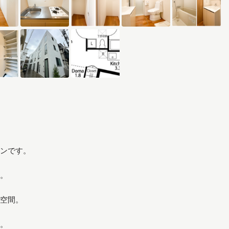
ンです。
。
空間。
。