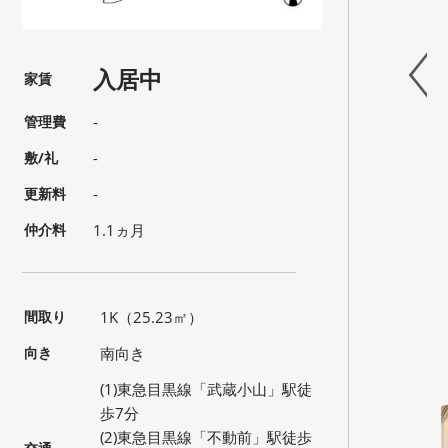
入居中
家賃
管理費
-
敷/礼
-
更新料
-
仲介料
1.1ヵ月
間取り
1K（25.23㎡）
向き
南向き
(1)東急目黒線「武蔵小山」駅徒
歩7分
(2)東急目黒線「不動前」駅徒歩