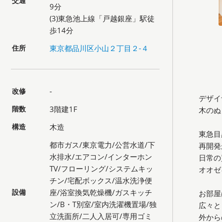
交通
9分
(3)東急池上線「戸越銀座」駅徒
歩14分
住所
東京都品川区小山２丁目２-４
改修
-
デザイ
階数
3階建1F
木のぬ
構造
木造
東急目
都市ガス/東京電力/公営水道/下
再開発
水排水/エアコン/インターホン
日常の
TV/フローリング/システムキッ
オオゼ
チン/宅配ボックス/温水洗浄便
設備
座/浴室換気乾燥機/ガスキッチ
お部屋
ン/B・T別室/室内洗濯機置場/独
広々と
立洗面所/二人入居可/専用ゴミ
外から