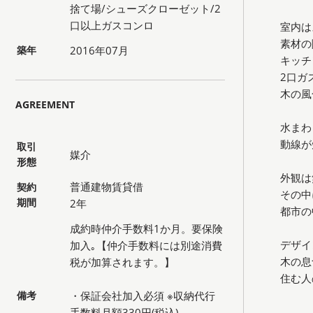
捨て場/シューズクローゼット/2
口以上ガスコンロ
室内は
素材の
築年
2016年07月
キッチ
2口ガ
木の風
AGREEMENT
水まわ
動線が
取引
媒介
形態
外観は
普通建物賃貸借
契約
その中
期間
2年
都市の
成約時仲介手数料1か月。要保険
デザイ
加入｡【仲介手数料には別途消費
木の息
税が加算されます。】
住む人
備考
・保証会社加入必須 ※収納代行
手数料月額330円(税込)