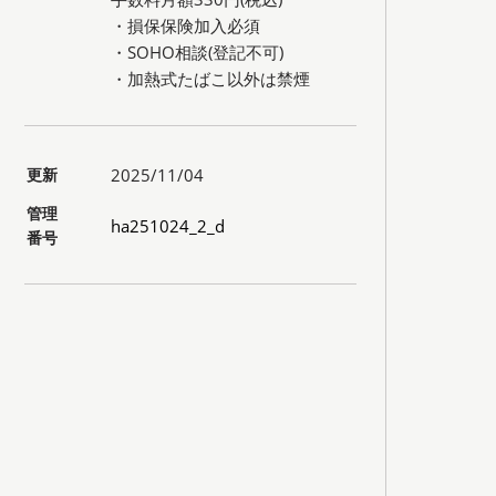
・損保保険加入必須
・SOHO相談(登記不可)
・加熱式たばこ以外は禁煙
更新
2025/11/04
管理
ha251024_2_d
番号