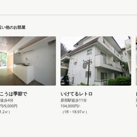
近い他のお部屋
こうは季節で
いけてるレトロ
徒歩4分
原宿駅徒歩11分
0円/9,000円
104,000円/-
1.2㎡）
（1R・18.97㎡）