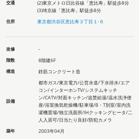
交通
(2)東京メトロ日比谷線「恵比寿」駅徒歩8分
(3)埼京線「恵比寿」駅徒歩8分
住所
東京都渋谷区恵比寿３丁目１-６
改修
-
階数
8階建6F
構造
鉄筋コンクリート造
都市ガス/東京電力/公営水道/下水排水/エア
コン/インターホンTV/システムキッチ
ン/CATV/対面キッチン/追焚給湯/温水洗浄便
設備
座/浴室換気乾燥機/駐車場/B・T別室/室内洗
濯機置場/独立洗面所/IHクッキングヒータ/二
人入居可/日当たり良好/防犯カメラ
築年
2003年04月