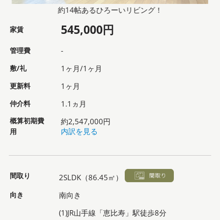
約14帖あるひろーいリビング！
545,000円
家賃
管理費
-
敷/礼
1ヶ月/1ヶ月
更新料
1ヶ月
仲介料
1.1ヵ月
概算初期費
約2,547,000円
用
内訳を見る
間取り
2SLDK（86.45㎡）
向き
南向き
(1)JR山手線「恵比寿」駅徒歩8分