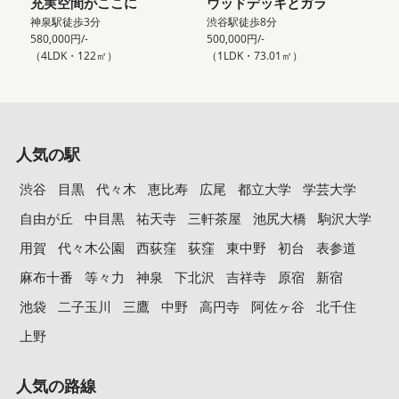
充実空間がここに
ウッドデッキとガラ
神泉駅徒歩3分
渋谷駅徒歩8分
580,000円/-
500,000円/-
（4LDK・122㎡）
（1LDK・73.01㎡）
人気の駅
渋谷
目黒
代々木
恵比寿
広尾
都立大学
学芸大学
自由が丘
中目黒
祐天寺
三軒茶屋
池尻大橋
駒沢大学
用賀
代々木公園
西荻窪
荻窪
東中野
初台
表参道
麻布十番
等々力
神泉
下北沢
吉祥寺
原宿
新宿
池袋
二子玉川
三鷹
中野
高円寺
阿佐ヶ谷
北千住
上野
人気の路線