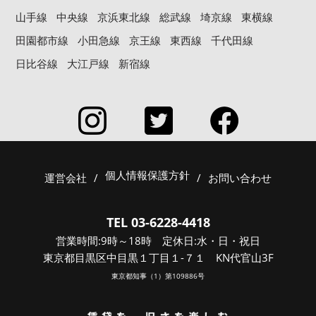
山手線
中央線
京浜東北線
総武線
埼京線
東横線
田園都市線
小田急線
京王線
東西線
千代田線
日比谷線
大江戸線
新宿線
個人情報保護方針
運営会社
/
/
お問い合わせ
TEL 03-6228-4418
営業時間:9時～18時 定休日:水・日・祝日
東京都目黒区中目黒１丁目１-７１ KN代官山3F
東京都知事（1）第109886号