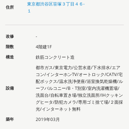
東京都渋谷区笹塚３丁目４６-
住所
１
改修
-
階数
4階建1F
構造
鉄筋コンクリート造
都市ガス/東京電力/公営水道/下水排水/エア
コン/インターホンTV/オートロック/CATV/宅
配ボックス/温水洗浄便座/浴室換気乾燥機/ル
設備
ーフバルコニー/B・T別室/室内洗濯機置場/
洗面台/自転車置き場/独立洗面所/IHクッキン
グヒータ/防犯カメラ/専用ゴミ捨て場/２面採
光/インターネット無料
築年
2019年03月