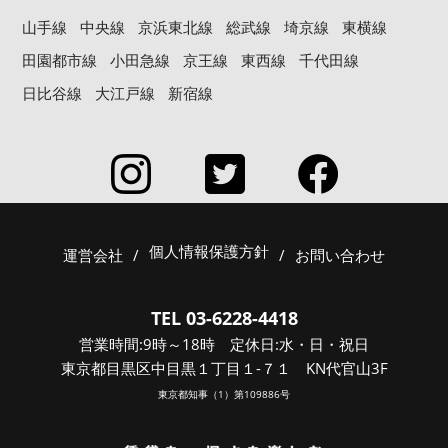
山手線
中央線
京浜東北線
総武線
埼京線
東横線
田園都市線
小田急線
京王線
東西線
千代田線
日比谷線
大江戸線
新宿線
個人情報保護方針
運営会社
/
/
お問い合わせ
TEL 03-6228-4418
営業時間:9時～18時 定休日:水・日・祝日
東京都目黒区中目黒１丁目１-７１ KN代官山3F
東京都知事（1）第109886号