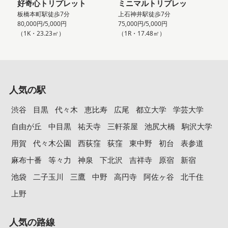
好奇心トリプレット
ミニマルトリプレッ
板橋本町駅徒歩7分
上石神井駅徒歩7分
80,000円/5,000円
75,000円/5,000円
（1K・23.23㎡）
（1R・17.48㎡）
人気の駅
渋谷
目黒
代々木
恵比寿
広尾
都立大学
学芸大学
自由が丘
中目黒
祐天寺
三軒茶屋
池尻大橋
駒沢大学
用賀
代々木公園
西荻窪
荻窪
東中野
初台
表参道
麻布十番
等々力
神泉
下北沢
吉祥寺
原宿
新宿
池袋
二子玉川
三鷹
中野
高円寺
阿佐ヶ谷
北千住
上野
人気の路線