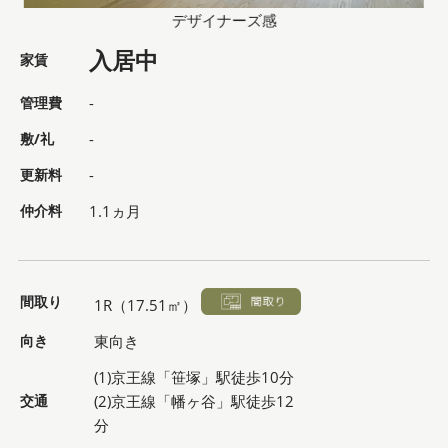
デザイナーズ感
入居中
家賃
管理費
-
敷/礼
-
更新料
-
仲介料
1.1ヵ月
間取り
1R（17.51㎡）
向き
東向き
(1)京王線「笹塚」駅徒歩10分
交通
(2)京王線「幡ヶ谷」駅徒歩12
分