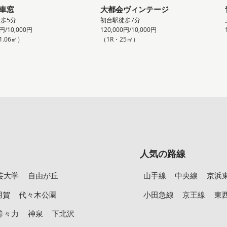
車窓
大都会ヴィンテージ
歩5分
初台駅徒歩7分
0円/10,000円
120,000円/10,000円
1.06㎡）
（1R・25㎡）
人気の路線
芸大学
自由が丘
山手線
中央線
京浜
用賀
代々木公園
小田急線
京王線
東
等々力
神泉
下北沢