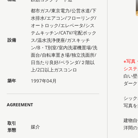
都市ガス/東京電力/公営水道/下
水排水/エアコン/フローリング/
オートロック/エレベータ/シス
テムキッチン/CATV/宅配ボック
設備
ス/温水洗浄便座/ガスキッチ
ン/B・T別室/室内洗濯機置場/洗
面台/自転車置き場/独立洗面所/
※写真
日当たり良好/ベランダ/２階以
システ
上/2口以上ガスコンロ
白い壁
築年
1997年04月
ダーク
シック
AGREEMENT
写真を
建物自
取引
媒介
洋間の
形態