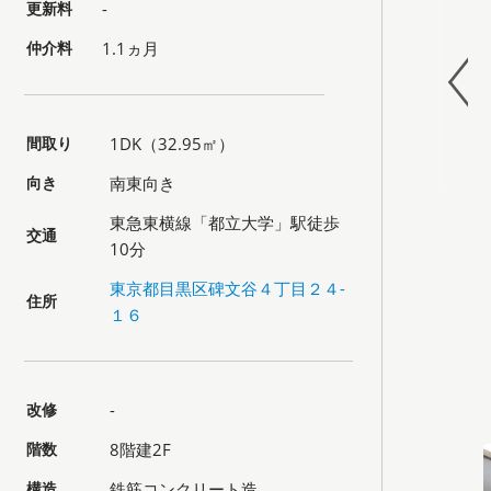
更新料
-
仲介料
1.1ヵ月
間取り
1DK（32.95㎡）
向き
南東向き
東急東横線「都立大学」駅徒歩
交通
10分
東京都目黒区碑文谷４丁目２４-
住所
１６
改修
-
階数
8階建2F
構造
鉄筋コンクリート造