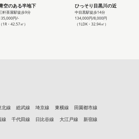
青空のある半地下
ひっそり目黒川の近
三軒茶屋駅徒歩9分
中目黒駅徒歩14分
135,000円/-
134,000円/8,000円
（1R・42.57㎡）
（1LDK・32.94㎡）
東北線
総武線
埼京線
東横線
田園都市線
西線
千代田線
日比谷線
大江戸線
新宿線