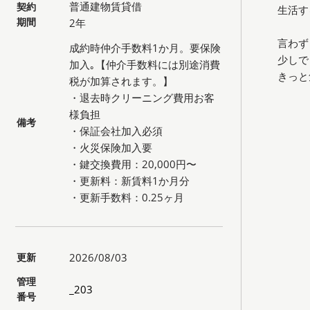
普通建物賃貸借
契約
生活す
期間
2年
言わず
成約時仲介手数料1か月。要保険
少しで
加入｡【仲介手数料には別途消費
きっと
税が加算されます。】
・退去時クリーニング費用お客
様負担
備考
・保証会社加入必須
・火災保険加入要
・鍵交換費用：20,000円〜
・更新料：新賃料1か月分
・更新手数料：0.25ヶ月
更新
2026/08/03
管理
_203
番号