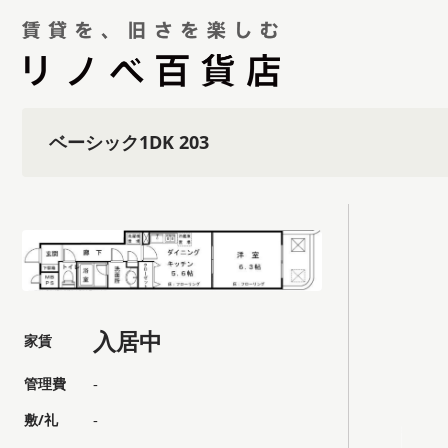
ベーシック1DK 203
入居中
家賃
管理費
-
敷/礼
-