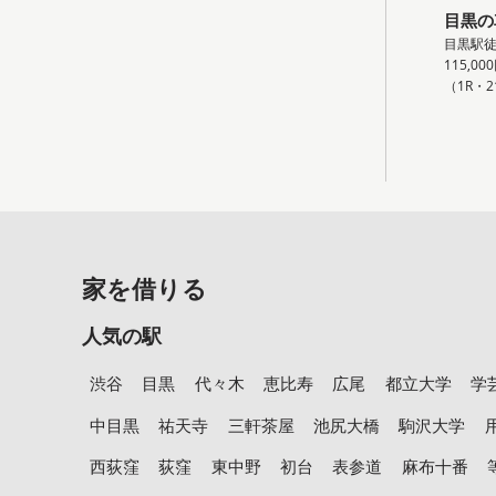
目黒の
目黒駅徒
115,00
（1R・2
家を借りる
人気の駅
渋谷
目黒
代々木
恵比寿
広尾
都立大学
学
中目黒
祐天寺
三軒茶屋
池尻大橋
駒沢大学
西荻窪
荻窪
東中野
初台
表参道
麻布十番