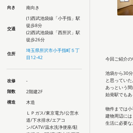
向き
南向き
(1)西武池袋線「小手指」駅
徒歩8分
交通
(2)西武池袋線「西所沢」駅
徒歩26分
埼玉県所沢市小手指町５丁
住所
目12-42
今回ご紹介の
池袋から30
と思っていた
改修
-
あっという間
階数
2階建2F
始発駅でもあ
構造
木造
物件までは小
ＬＰガス/東京電力/公営水
建物周辺には
道/下水排水/エアコ
生活に必要な
ン/CATV/温水洗浄便座/駐