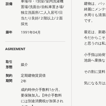
車場/B・T別室/室内洗濯機
建物は、パッ
設備
置場/洗面台/自転車置き場/
綺麗にメンテ
独立洗面所/二人入居可/日
水周りも清潔
当たり良好/２階以上/２面
です。
採光
最近は、新建
築年
1991年04月
今だからこそ
と思うのは私
AGREEMENT
小手指は始発
池袋へ乗換な
取引
媒介
形態
その割に賃料
定期建物賃貸借
契約
期間
2年
気になる方は
成約時仲介手数料1か月。
要保険加入｡【仲介手数料
には別途消費税が加算され