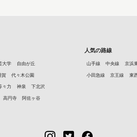
人気の路線
芸大学
自由が丘
山手線
中央線
京浜
用賀
代々木公園
小田急線
京王線
東
等々力
神泉
下北沢
高円寺
阿佐ヶ谷