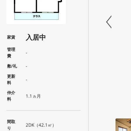
入居中
家賃
管理
-
費
敷/礼
-
更新
-
料
仲介
1.1ヵ月
料
間取
2DK（42.1㎡）
り