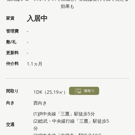
効果も
入居中
家賃
管理費
-
敷/礼
-
更新料
-
仲介料
1.1ヵ月
間取り
1DK（25.19㎡）
向き
西向き
(1)JR中央線「三鷹」駅徒歩5分
(2)総武・中央緩行線「三鷹」駅徒歩5
交通
分