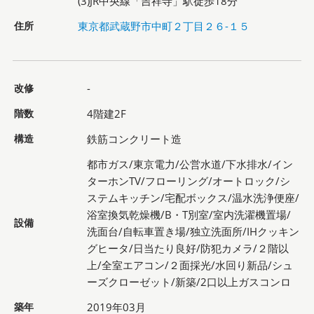
(3)JR中央線「吉祥寺」駅徒歩18分
住所
東京都武蔵野市中町２丁目２６-１５
改修
-
階数
4階建2F
構造
鉄筋コンクリート造
都市ガス/東京電力/公営水道/下水排水/イン
ターホンTV/フローリング/オートロック/シ
ステムキッチン/宅配ボックス/温水洗浄便座/
浴室換気乾燥機/B・T別室/室内洗濯機置場/
設備
洗面台/自転車置き場/独立洗面所/IHクッキン
グヒータ/日当たり良好/防犯カメラ/２階以
上/全室エアコン/２面採光/水回り新品/シュ
ーズクローゼット/新築/2口以上ガスコンロ
築年
2019年03月