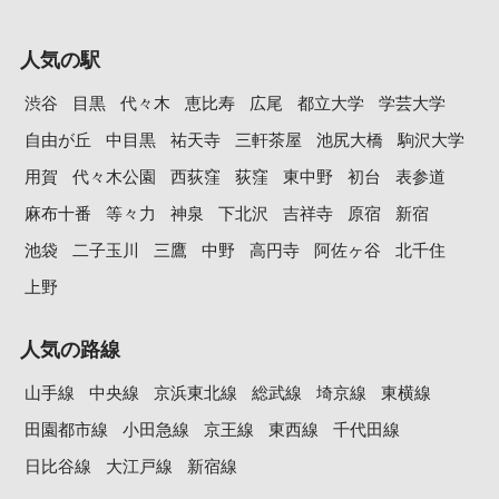
人気の駅
渋谷
目黒
代々木
恵比寿
広尾
都立大学
学芸大学
自由が丘
中目黒
祐天寺
三軒茶屋
池尻大橋
駒沢大学
用賀
代々木公園
西荻窪
荻窪
東中野
初台
表参道
麻布十番
等々力
神泉
下北沢
吉祥寺
原宿
新宿
池袋
二子玉川
三鷹
中野
高円寺
阿佐ヶ谷
北千住
上野
人気の路線
山手線
中央線
京浜東北線
総武線
埼京線
東横線
田園都市線
小田急線
京王線
東西線
千代田線
日比谷線
大江戸線
新宿線