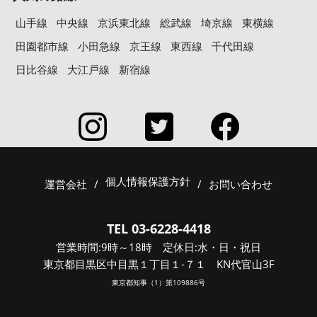
山手線
中央線
京浜東北線
総武線
埼京線
東横線
田園都市線
小田急線
京王線
東西線
千代田線
日比谷線
大江戸線
新宿線
個人情報保護方針
運営会社
/
/
お問い合わせ
TEL 03-6228-4418
営業時間:9時～18時 定休日:水・日・祝日
東京都目黒区中目黒１丁目１-７１ KN代官山3F
東京都知事（1）第109886号