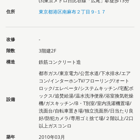
(3)東京メトロ日比谷線「広尾」駅徒歩13分
住所
東京都港区南麻布２丁目９-１７
改修
-
階数
3階建2F
構造
鉄筋コンクリート造
都市ガス/東京電力/公営水道/下水排水/エア
コン/インターホンTV/フローリング/オート
ロック/エレベータ/システムキッチン/宅配ボ
ックス/追焚給湯/温水洗浄便座/浴室換気乾燥
設備
機/ガスキッチン/B・T別室/室内洗濯機置場/
洗面台/自転車置き場/独立洗面所/日当たり良
好/防犯カメラ/専用ゴミ捨て場/２階以上/2口
以上ガスコンロ
築年
2010年03月