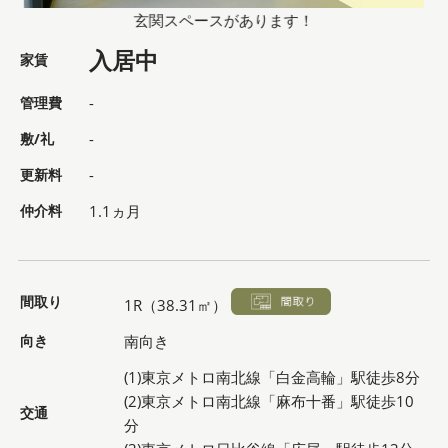
玄関スペースがあります！
入居中
家賃
管理費
-
敷/礼
-
更新料
-
仲介料
1.1ヵ月
間取り
1R（38.31㎡）
向き
南向き
(1)東京メトロ南北線「白金高輪」駅徒歩8分
(2)東京メトロ南北線「麻布十番」駅徒歩10
交通
分