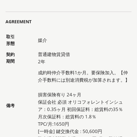
AGREEMENT
取引
媒介
形態
普通建物賃貸借
契約
期間
2年
成約時仲介手数料1か月。要保険加入。【仲
介手数料には別途消費税が加算されます。】
損害保険有り 24ヶ月
保証会社 必須 オリコフォレントインシュ
備考
ア：0.35ヶ月 初回保証料：総賃料の35％
月次保証料：総賃料の 1.8％
TPC/月:1650円
[一時金] 鍵交換代金 : 50,600円