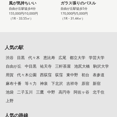
風が気持ちいい
ガラス張りのバスル
自由が丘駅徒歩4分
自由が丘駅徒歩5分
155,000円/10,000円
170,000円/5,000円
（1R・33.55㎡）
（1R・31.44㎡）
人気の駅
渋谷
目黒
代々木
恵比寿
広尾
都立大学
学芸大学
自由が丘
中目黒
祐天寺
三軒茶屋
池尻大橋
駒沢大学
用賀
代々木公園
西荻窪
荻窪
東中野
初台
表参道
麻布十番
等々力
神泉
下北沢
吉祥寺
原宿
新宿
池袋
二子玉川
三鷹
中野
高円寺
阿佐ヶ谷
北千住
上野
人気の路線