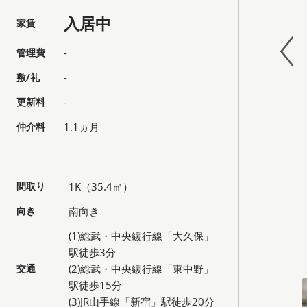
入居中
家賃
管理費
-
敷/礼
-
更新料
-
仲介料
1.1ヵ月
間取り
1K（35.4㎡）
向き
南向き
(1)総武・中央緩行線「大久保」
駅徒歩3分
交通
(2)総武・中央緩行線「東中野」
駅徒歩15分
(3)JR山手線「新宿」駅徒歩20分