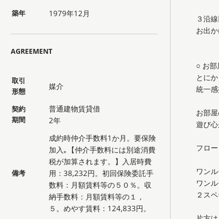
築年
1979年12月
３沿線
お出か
AGREEMENT
○ お部
とにか
取引
媒介
統一感
形態
普通建物賃貸借
契約
お部屋
期間
2年
遊び心
成約時仲介手数料1か月。要保険
フロー
加入｡【仲介手数料には別途消費
税が加算されます。】入居時費
ワンル
備考
用：38,232円。初回保険委託手
ワンル
数料：月額賃料等の５０％。収
２スペ
納手数料：月額賃料等の１，
５。めやす賃料：124,833円。
片方は