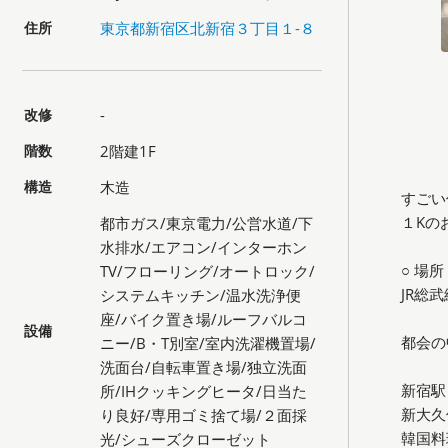
住所
東京都新宿区北新宿３丁目１-８
改修
-
階数
2階建1F
構造
木造
すごい
１Kの
都市ガス/東京電力/公営水道/下
水排水/エアコン/インターホン
○ 場所
TV/フローリング/オートロック/
JR総
システムキッチン/温水洗浄便
座/バイク置き場/ルーフバルコ
設備
都会の
ニー/B・T別室/室内洗濯機置場/
洗面台/自転車置き場/独立洗面
新宿駅
所/IHクッキングヒータ/日当た
新大久
り良好/専用ゴミ捨て場/２面採
韓国料
光/シューズクローゼット