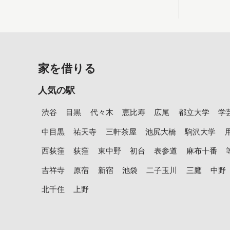
家を借りる
人気の駅
渋谷
目黒
代々木
恵比寿
広尾
都立大学
学
中目黒
祐天寺
三軒茶屋
池尻大橋
駒沢大学
西荻窪
荻窪
東中野
初台
表参道
麻布十番
吉祥寺
原宿
新宿
池袋
二子玉川
三鷹
中野
北千住
上野