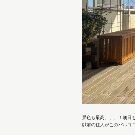
景色も最高、、、！朝日
以前の住人がこのバルコ