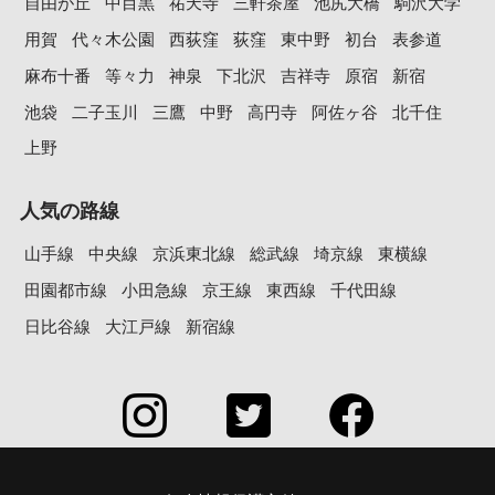
自由が丘
中目黒
祐天寺
三軒茶屋
池尻大橋
駒沢大学
用賀
代々木公園
西荻窪
荻窪
東中野
初台
表参道
麻布十番
等々力
神泉
下北沢
吉祥寺
原宿
新宿
池袋
二子玉川
三鷹
中野
高円寺
阿佐ヶ谷
北千住
上野
人気の路線
山手線
中央線
京浜東北線
総武線
埼京線
東横線
田園都市線
小田急線
京王線
東西線
千代田線
日比谷線
大江戸線
新宿線