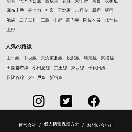
用賀
代々木公園
西荻窪
荻窪
東中野
初台
表参道
麻布十番
等々力
神泉
下北沢
吉祥寺
原宿
新宿
池袋
二子玉川
三鷹
中野
高円寺
阿佐ヶ谷
北千住
上野
人気の路線
山手線
中央線
京浜東北線
総武線
埼京線
東横線
田園都市線
小田急線
京王線
東西線
千代田線
日比谷線
大江戸線
新宿線
個人情報保護方針
運営会社
/
/
お問い合わせ