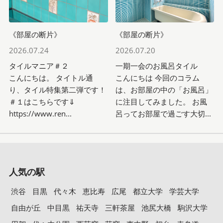
《部屋の断片》
《部屋の断片》
2026.07.24
2026.07.20
タイルマニア＃２
一期一会のお風呂タイル
こんにちは。 タイトル通
こんにちは 今回のコラム
り、タイル特集第二弾です！
は、お部屋の中の「お風呂」
＃１はこちらです⇓
に注目してみました。 お風
https://www.ren...
呂ってお部屋で過ごす大切...
人気の駅
渋谷
目黒
代々木
恵比寿
広尾
都立大学
学芸大学
自由が丘
中目黒
祐天寺
三軒茶屋
池尻大橋
駒沢大学